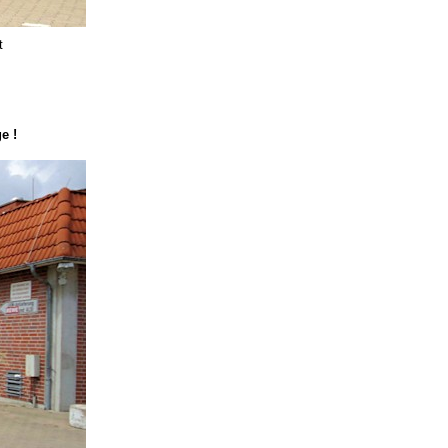
t
e !