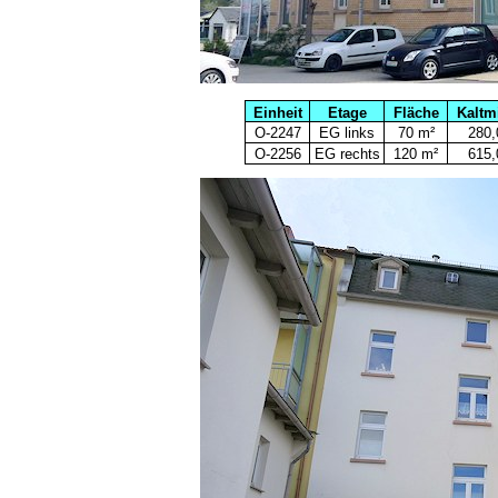
Einheit
Etage
Fläche
Kaltm
O-2247
EG links
70 m²
280,
O-2256
EG rechts
120 m²
615,