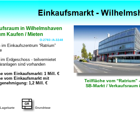
aufsraum in Wilhelmshaven
m Kaufen / Mieten
O-2783 /A-3248
 im Einkaufszentrum “Ratrium”
e
 im Erdgeschoss - teilvermietet
äranlagen sind vorhanden
he vom Einkaufsmarkt: 1 Mill. €
che vom Einkaufsmarkt mit
Teilfläche vom “Ratrium” 
genehmigung: 1,2 Mill. €
SB-Markt / Verkaufsraum
Lagekarte
Grundrisse